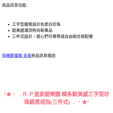
商品訊息功能:
工字型銀黑設計佐柔白珍珠
歐美感潮流時尚新單品
三件式設計，甜心們可單帶或自由組合搭配喔
母親節蛋糕 全家
商品訊息描述:
°★．﹒Ｒ.Ｐ皇家遊樂園 韓系歐美感工字型珍
珠銀黑戒指(三件式) ﹒．★°