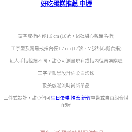
好吃蛋糕推薦 中壢
鏤空戒指內徑1.6 cm (16號，M號甜心戴無名指)
工字型及霧黑戒指內徑1.7 cm (17號，M號甜心戴食指)
每人手指粗細不同，甜心可測量現有戒指內徑再選購喔
工字型銀黑設計佐柔白珍珠
歐美感潮流時尚新單品
三件式設計，甜心們可
生日蛋糕 推薦 新竹
單帶或自由組合搭
配喔