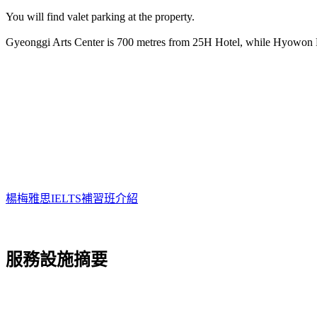
You will find valet parking at the property.
Gyeonggi Arts Center is 700 metres from 25H Hotel, while Hyowon Par
楊梅雅思IELTS補習班介紹
服務設施摘要