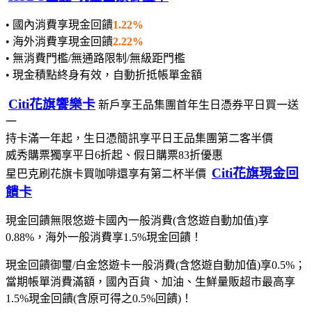
• 國內消費享現金回饋
1.22%
• 海外消費享現金回饋
2.22%
• 無消費門檻/無通路限制/無級距門檻
• 現金積點終身有效，自動折抵帳單金額
Citi花旗饗樂卡
新戶享王品集團首年生日憑券平日買一送
一
持卡滿一年起，生日憑簡訊享平日王品集團第二客半價
威秀購票獨享平日6折起、假日購票83折優惠
Citi花旗現金回
星巴克刷花旗卡買咖啡還享有第二杯半價
饋卡
現金回饋無限悠遊卡國內一般消費(含悠遊自動加值)享
0.88%，海外一般消費享1.5%現金回饋！
現金回饋御璽/白金悠遊卡一般消費(含悠遊自動加值)享0.5%；
當期帳單消費滿額，國內百貨、加油、生鮮量販超市最高享
1.5%現金回饋(含原可得之0.5%回饋)！