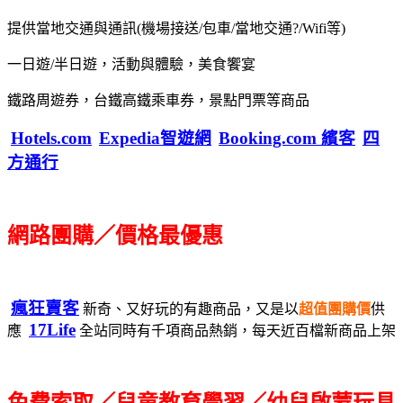
提供當地交通與通訊(機場接送/包車/當地交通?/Wifi等)
一日遊/半日遊，活動與體驗，美食饗宴
鐵路周遊券，台鐵高鐵乘車券，景點門票等商品
Hotels.com
Expedia智遊網
Booking.com 繽客
四
方通行
網路團購／價格最優惠
瘋狂賣客
新奇、又好玩的有趣商品，又是以
超值團購價
供
17Life
應
全站同時有千項商品熱銷，每天近百檔新商品上架
免費索取／兒童教育學習／幼兒啟蒙玩具