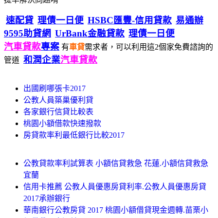
速配貸
理債一日便
HSBC匯豐-信用貸款
易通辦
9595助貸網
UrBank金融貸款
理債一日便
汽車貸款
專案
有
車貸
需求者，可以利用這2個家免費諮詢的
和潤企業
汽車貸款
管道
出國刷哪張卡2017
公教人員築巢優利貸
各家銀行信貸比較表
桃園小額借款快速撥款
房貸款率利最低銀行比較2017
公教貸款率利試算表 小額信貸救急 花蓮.小額信貸救急
宜蘭
信用卡推薦 公教人員優惠房貸利率.公教人員優惠房貸
2017承辦銀行
華南銀行公教房貸 2017 桃園小額借貸現金週轉.苗栗小