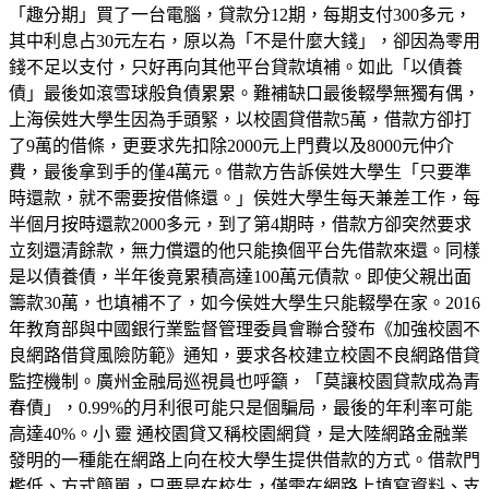
「趣分期」買了一台電腦，貸款分12期，每期支付300多元，
其中利息占30元左右，原以為「不是什麼大錢」，卻因為零用
錢不足以支付，只好再向其他平台貸款填補。如此「以債養
債」最後如滾雪球般負債累累。難補缺口最後輟學無獨有偶，
上海侯姓大學生因為手頭緊，以校園貸借款5萬，借款方卻打
了9萬的借條，更要求先扣除2000元上門費以及8000元仲介
費，最後拿到手的僅4萬元。借款方告訴侯姓大學生「只要準
時還款，就不需要按借條還。」侯姓大學生每天兼差工作，每
半個月按時還款2000多元，到了第4期時，借款方卻突然要求
立刻還清餘款，無力償還的他只能換個平台先借款來還。同樣
是以債養債，半年後竟累積高達100萬元債款。即使父親出面
籌款30萬，也填補不了，如今侯姓大學生只能輟學在家。2016
年教育部與中國銀行業監督管理委員會聯合發布《加強校園不
良網路借貸風險防範》通知，要求各校建立校園不良網路借貸
監控機制。廣州金融局巡視員也呼籲，「莫讓校園貸款成為青
春債」，0.99%的月利很可能只是個騙局，最後的年利率可能
高達40%。小 靈 通校園貸又稱校園網貸，是大陸網路金融業
發明的一種能在網路上向在校大學生提供借款的方式。借款門
檻低、方式簡單，只要是在校生，僅需在網路上填寫資料、支