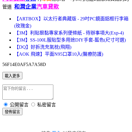
和潤企業
汽車貸款
管道
【ARTBOX】以太行者典藏版 - 29吋PC鏡面鋁框行李箱
(玫瑰金)
【3M】利貼狠黏專家系列便條紙 - 待辦事項大(Exp-4)
【3M】SS-100L服貼型多用途DIY手套-藍色(尺寸可選)
【DQ】好拆洗充氣枕(飛翔)
【AOK 飛速】平面N95口罩10入(醫療防護)
56F14E0AF5A7A58D
載入更多
公開留言
私密留言
發佈留言