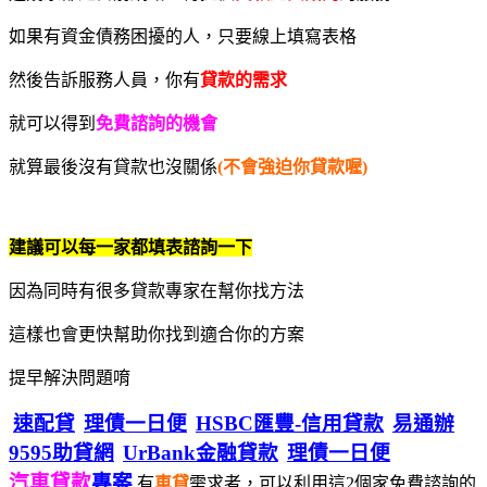
如果有資金債務困擾的人，只要線上填寫表格
然後告訴服務人員，你有
貸款的需求
就可以得到
免費諮詢的機會
就算最後沒有貸款也沒關係
(不會強迫你貸款喔)
建議可以每一家都填表諮詢一下
因為同時有很多貸款專家在幫你找方法
這樣也會更快幫助你找到適合你的方案
提早解決問題唷
速配貸
理債一日便
HSBC匯豐-信用貸款
易通辦
9595助貸網
UrBank金融貸款
理債一日便
汽車貸款
專案
有
車貸
需求者，可以利用這2個家免費諮詢的