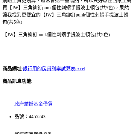
網路上買更划算，還常會送一些贈品，所以只好忍住回家上網
買【JW】三角鉚釘punk個性刺蝟手提波士頓包(共5色)，果然
讓我找到更便宜的【JW】三角鉚釘punk個性刺蝟手提波士頓
包(共5色)
【JW】三角鉚釘punk個性刺蝟手提波士頓包(共5色)
商品網址
:
銀行用的房貸利率試算表excel
商品訊息功能
:
政府結婚基金借貸
品號：4455243