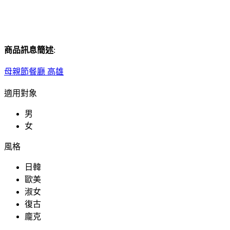
商品訊息簡述
:
母親節餐廳 高雄
適用對象
男
女
風格
日韓
歐美
淑女
復古
龐克