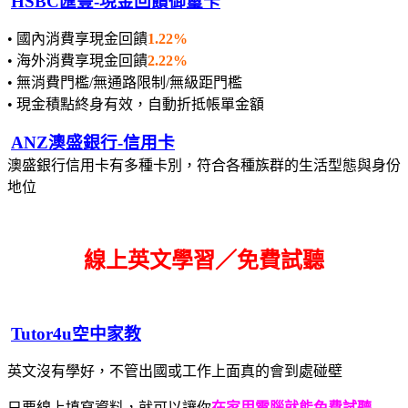
HSBC匯豐-現金回饋御璽卡
• 國內消費享現金回饋
1.22%
• 海外消費享現金回饋
2.22%
• 無消費門檻/無通路限制/無級距門檻
• 現金積點終身有效，自動折抵帳單金額
ANZ澳盛銀行-信用卡
澳盛銀行信用卡有多種卡別，符合各種族群的生活型態與身份
地位
線上英文學習／免費試聽
Tutor4u空中家教
英文沒有學好，不管出國或工作上面真的會到處碰壁
只要線上填寫資料，就可以讓你
在家用電腦就能免費試聽