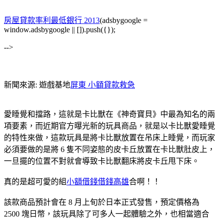
房屋貸款率利最低銀行 2013
(adsbygoogle =
window.adsbygoogle || []).push({});
-->
新聞來源: 遊戲基地
屏東 小額貸款救急
愛睡覺和擋路，這就是卡比獸在《神奇寶貝》中最為知名的兩
項要素，而近期官方曝光新的玩具商品，就是以卡比獸愛睡覺
的特性來做，這款玩具是將卡比獸放置在吊床上睡覺，而玩家
必須要做的是將 6 隻不同姿態的皮卡丘放置在卡比獸肚皮上，
一旦擺的位置不對就會導致卡比獸翻床將皮卡丘甩下床。
真的是超可愛的組
小額借錢借錢高雄
合啊！！
該款商品預計會在 8 月上旬於日本正式發售，預定價格為
2500 塊日幣，該玩具除了可多人一起體驗之外，也相當適合