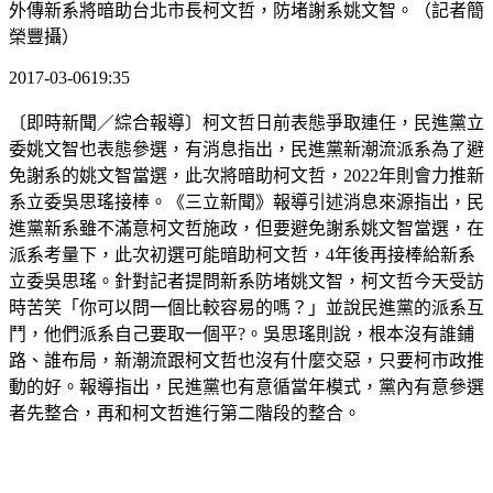
外傳新系將暗助台北市長柯文哲，防堵謝系姚文智。（記者簡
榮豐攝）
2017-03-0619:35
〔即時新聞／綜合報導〕柯文哲日前表態爭取連任，民進黨立
委姚文智也表態參選，有消息指出，民進黨新潮流派系為了避
免謝系的姚文智當選，此次將暗助柯文哲，2022年則會力推新
系立委吳思瑤接棒。《三立新聞》報導引述消息來源指出，民
進黨新系雖不滿意柯文哲施政，但要避免謝系姚文智當選，在
派系考量下，此次初選可能暗助柯文哲，4年後再接棒給新系
立委吳思瑤。針對記者提問新系防堵姚文智，柯文哲今天受訪
時苦笑「你可以問一個比較容易的嗎？」並說民進黨的派系互
鬥，他們派系自己要取一個平?。吳思瑤則說，根本沒有誰鋪
路、誰布局，新潮流跟柯文哲也沒有什麼交惡，只要柯市政推
動的好。報導指出，民進黨也有意循當年模式，黨內有意參選
者先整合，再和柯文哲進行第二階段的整合。