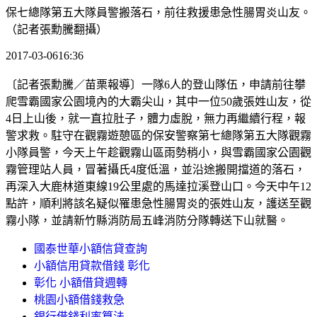
保七總隊第五大隊員警搬落石，前往救援患急性腸胃炎山友。
（記者張勳騰翻攝）
2017-03-0616:36
〔記者張勳騰／苗栗報導〕一隊6人的登山隊伍，申請前往攀
爬雪霸國家公園境內的大霸尖山，其中一位50歲張姓山友，從
4日上山後，就一直拉肚子，體力虛脫，無力再繼續行程，報
警求救。駐守在觀霧遊憩區的保安警察第七總隊第五大隊觀霧
小隊員警，今天上午趁觀霧山區雨勢稍小，與雪霸國家公園觀
霧管理站人員，冒著攝氏4度低溫，並沿途搬開擋道的落石，
再深入大鹿林道東線19公里處的馬達拉溪登山口。今天中午12
點許，順利將該名疑似罹患急性腸胃炎的張姓山友，護送至觀
霧小隊，並請新竹縣消防局五峰消防分隊轉送下山就醫。
國泰世華小額信貸查詢
小額信用貸款借錢 彰化
彰化 小額借貸週轉
桃園小額借錢救急
銀行借錢利率算法