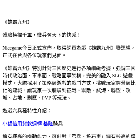
《雄霸九州》
體驗橫掃千軍，徵兵奪天下的快感！
Nicegame今日正式宣佈，取得網頁遊戲《雄霸九州》聯運權，
正式在台與各位玩家們見面。
《雄霸九州》特別針對三國歷史進行各項細緻考據，強調三國
時代政治面、軍事面、戰略面等架構，完美的融入 SLG 遊戲
模式，大膽採用了策略類遊戲的戰鬥方式，挑戰玩家經營類比
化的建城，讓玩家一次體驗到征戰、禦敵、試煉、聯盟、攻
城、占地、剿匪、PVP 等玩法。
遊戲六兵種特性介紹：
小額信用貸款週轉 基隆
騎兵
擁有極高的機動能力，可針對「弓兵、投石車」擁有較高的傷