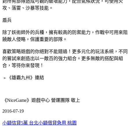
對所有部隊造成可觀的破壞能力，配合氣候狀況，可使用火
攻、落雷、沙暴等技能。
盾兵
除了妖術師外的兵種，擁有較高的防禦能力，作戰中可用來阻
饒敵人侵略，保護重要的部隊。
喜歡策略遊戲的你絕對不能錯過！更多元化的玩法系統，不同
的嘗試來創造出以一敵百的強力組合。更多無敵的搭配與組
合，等待你來發現！
﹥《雄霸九州》連結
《NiceGame》遊戲中心 營運團隊 敬上
2016-07-19
小額信貸5萬 台北
小額借貸急用 桃園