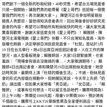
哥們創下一個全新的秒殺紀錄，40秒完售，希望台北場見面會
只是一個開始，讓我們真的能帶著《愛上哥們》巡迴每一個需
要我們的地方，再次謝謝大家。」 陳楚河正在參加明星競技
類真人秀節目，當他得知消息後表示，回台灣後會好好研究見
面會的內容，希望可以帶給所有粉絲愉快的時光，讓大家充滿
驚喜與歡樂，謝謝大家這麼支持《愛上哥們》！ 賴雅妍、陳
楚河主演電視劇《愛上哥們》夯翻，不只台灣知名度高，海外
版權也熱銷，決定舉辦亞洲巡迴見面會，「杜琵」首站於3月
19 日在台北舉行。她4日出席亞洲巡迴記者會，人在工作的陳
楚河，由人型看板現身；賴雅妍說，大家5日趕緊搶票，也害
羞說：「現場會有過去沒做過的事…，大家敬請期待！」 賴
雅妍4日出席記者會，將和陳楚河19日出席粉絲見面會。她受
訪時笑說，最期待上演「杜琵的婚後生活」；不過，粉絲見面
會的形式內容還在規劃中，但她開玩笑說，今天早上先把「奶
奶」請出國，但如果大家想看「男亞諾」、「女亞諾」、「賴
雅妍」，或事有任何想法，可以留言告訴她們。購票時間為5
日上午10點，票價從1000元起，限量VIP票價3800，預計將有
千個座位，購票可上KKTIX華娛售票及全家便利商店。 賴雅