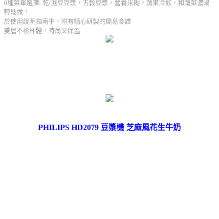
6種菜單選擇: 乾/濕豆豆漿，五穀豆漿，營養米糊，蔬果冷飲，和蔬菜濃湯
輕鬆做！
於使用說明指南中，附有精心研製的簡易食譜
雙層不袗杯體，時尚又保溫
PHILIPS HD2079 豆漿機
芝麻風花生牛奶