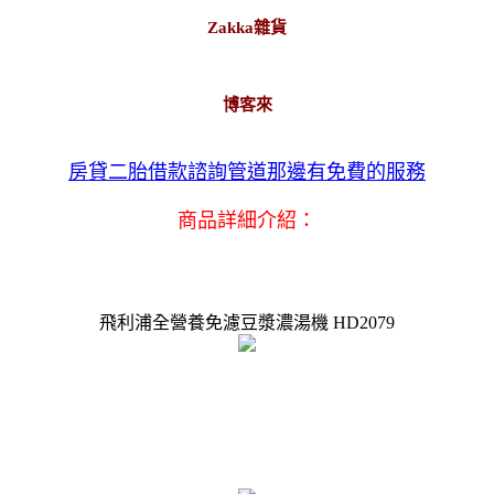
Zakka雜貨
博客來
房貸二胎借款諮詢管道那邊有免費的服務
商品詳細介紹：
飛利浦全營養免濾豆漿濃湯機 HD2079