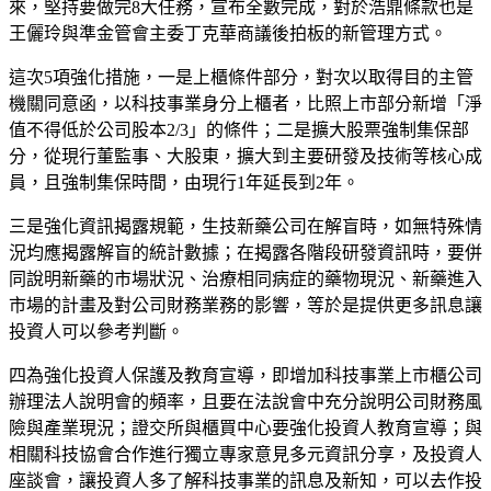
來，堅持要做完8大任務，宣布全數完成，對於浩鼎條款也是
王儷玲與準金管會主委丁克華商議後拍板的新管理方式。
這次5項強化措施，一是上櫃條件部分，對次以取得目的主管
機關同意函，以科技事業身分上櫃者，比照上市部分新增「淨
值不得低於公司股本2/3」的條件；二是擴大股票強制集保部
分，從現行董監事、大股東，擴大到主要研發及技術等核心成
員，且強制集保時間，由現行1年延長到2年。
三是強化資訊揭露規範，生技新藥公司在解盲時，如無特殊情
況均應揭露解盲的統計數據；在揭露各階段研發資訊時，要併
同說明新藥的市場狀況、治療相同病症的藥物現況、新藥進入
市場的計畫及對公司財務業務的影響，等於是提供更多訊息讓
投資人可以參考判斷。
四為強化投資人保護及教育宣導，即增加科技事業上市櫃公司
辦理法人說明會的頻率，且要在法說會中充分說明公司財務風
險與產業現況；證交所與櫃買中心要強化投資人教育宣導；與
相關科技協會合作進行獨立專家意見多元資訊分享，及投資人
座談會，讓投資人多了解科技事業的訊息及新知，可以去作投