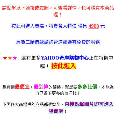
請點擊以下連接或左圖，可查看詳情，也可購買本商品
喔！
4988
按此可進入賣場，特賣會大特價 僅售
元
房貸二胎借款諮詢管道那邊有免費的服務
★
★
★
還有更多
YAHOO奇摩購物中心
正在特價中
按此進入
喔！
最便宜
最划算
多多比價
想買到
，
的價格，就是要
，才能為
自己省下更多的血汗錢！
直接點擊圖片即可進入
下面各大商場裡的商品都很齊全，
場商喔
！