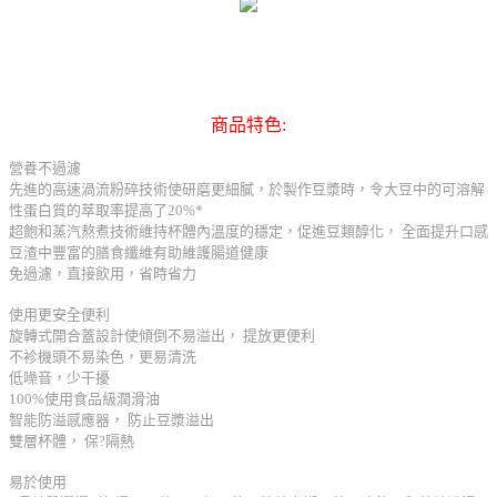
商品特色:
營養不過濾
先進的高速渦流粉碎技術使研磨更細膩，於製作豆漿時，令大豆中的可溶解
性蛋白質的萃取率提高了20%*
超飽和蒸汽熬煮技術維持杯體內溫度的穩定，促進豆類醇化， 全面提升口感
豆渣中豐富的膳食纖維有助維護腸道健康
免過濾，直接飲用，省時省力
使用更安全便利
旋轉式開合蓋設計使傾倒不易溢出， 提放更便利
不袗機頭不易染色，更易清洗
低噪音，少干擾
100%使用食品級潤滑油
智能防溢感應器， 防止豆漿溢出
雙層杯體， 保?隔熱
易於使用