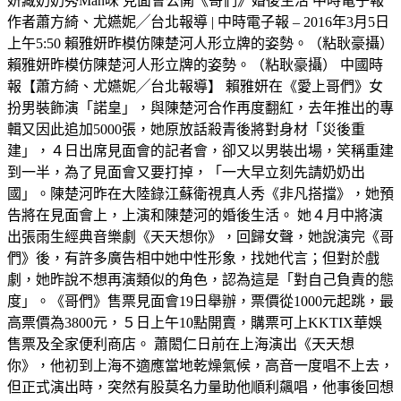
妍藏奶奶秀Man味 見面會公開《哥們》婚後生活 中時電子報
作者蕭方綺、尤嬿妮╱台北報導 | 中時電子報 – 2016年3月5日
上午5:50 賴雅妍昨模仿陳楚河人形立牌的姿勢。（粘耿豪攝）
賴雅妍昨模仿陳楚河人形立牌的姿勢。（粘耿豪攝） 中國時
報【蕭方綺、尤嬿妮╱台北報導】 賴雅妍在《愛上哥們》女
扮男裝飾演「諾皇」，與陳楚河合作再度翻紅，去年推出的專
輯又因此追加5000張，她原放話殺青後將對身材「災後重
建」，４日出席見面會的記者會，卻又以男裝出場，笑稱重建
到一半，為了見面會又要打掉，「一大早立刻先請奶奶出
國」。陳楚河昨在大陸錄江蘇衛視真人秀《非凡搭擋》，她預
告將在見面會上，上演和陳楚河的婚後生活。 她４月中將演
出張雨生經典音樂劇《天天想你》，回歸女聲，她說演完《哥
們》後，有許多廣告相中她中性形象，找她代言；但對於戲
劇，她昨說不想再演類似的角色，認為這是「對自己負責的態
度」。《哥們》售票見面會19日舉辦，票價從1000元起跳，最
高票價為3800元，５日上午10點開賣，購票可上KKTIX華娛
售票及全家便利商店。 蕭閎仁日前在上海演出《天天想
你》，他初到上海不適應當地乾燥氣候，高音一度唱不上去，
但正式演出時，突然有股莫名力量助他順利飆唱，他事後回想