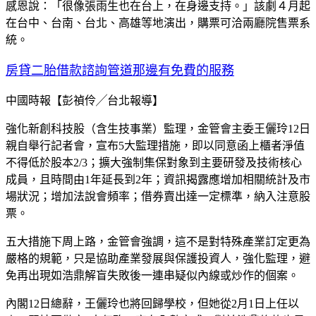
感恩說：「很像張雨生也在台上，在身邊支持。」該劇４月起
在台中、台南、台北、高雄等地演出，購票可洽兩廳院售票系
統。
房貸二胎借款諮詢管道那邊有免費的服務
中國時報【彭禎伶╱台北報導】
強化新創科技股（含生技事業）監理，金管會主委王儷玲12日
親自舉行記者會，宣布5大監理措施，即以同意函上櫃者淨值
不得低於股本2/3；擴大強制集保對象到主要研發及技術核心
成員，且時間由1年延長到2年；資訊揭露應增加相關統計及市
場狀況；增加法說會頻率；借券賣出達一定標準，納入注意股
票。
五大措施下周上路，金管會強調，這不是對特殊產業訂定更為
嚴格的規範，只是協助產業發展與保護投資人，強化監理，避
免再出現如浩鼎解盲失敗後一連串疑似內線或炒作的個案。
內閣12日總辭，王儷玲也將回歸學校，但她從2月1日上任以