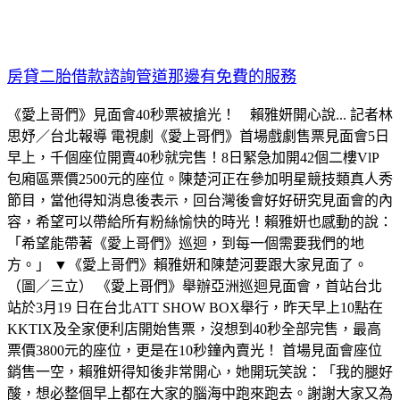
房貸二胎借款諮詢管道那邊有免費的服務
《愛上哥們》見面會40秒票被搶光！ 賴雅妍開心說... 記者林
思妤／台北報導 電視劇《愛上哥們》首場戲劇售票見面會5日
早上，千個座位開賣40秒就完售！8日緊急加開42個二樓VlP
包廂區票價2500元的座位。陳楚河正在參加明星競技類真人秀
節目，當他得知消息後表示，回台灣後會好好研究見面會的內
容，希望可以帶給所有粉絲愉快的時光！賴雅妍也感動的說：
「希望能帶著《愛上哥們》巡迴，到每一個需要我們的地
方。」 ▼《愛上哥們》賴雅妍和陳楚河要跟大家見面了。
（圖／三立） 《愛上哥們》舉辦亞洲巡迴見面會，首站台北
站於3月19 日在台北ATT SHOW BOX舉行，昨天早上10點在
KKTIX及全家便利店開始售票，沒想到40秒全部完售，最高
票價3800元的座位，更是在10秒鐘內賣光！ 首場見面會座位
銷售一空，賴雅妍得知後非常開心，她開玩笑說：「我的腿好
酸，想必整個早上都在大家的腦海中跑來跑去。謝謝大家又為