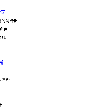
公司
劃的消費者
角色
命感
域
與實務
升