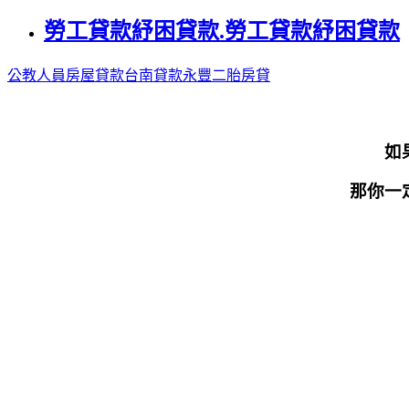
勞工貸款紓困貸款.勞工貸款紓困貸款
公教人員房屋貸款
台南貸款
永豐二胎房貸
如
那你一