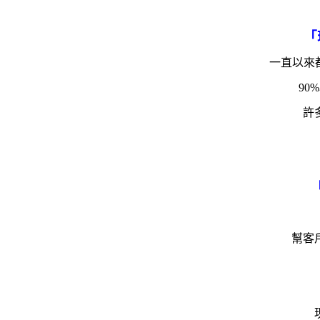
「
一直以來
9
許
幫客