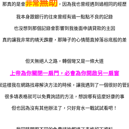
無助
非常
那真的是會
，因為我也曾經遇到過相同的經歷
我本身跟銀行的往來曾經有過一點點不良的記錄
也沒想到那個記錄會影響到我後面申請貸款的主因
真的讓我非常的晴天霹靂，那陣子的心情簡直掉落谷底般的差
但天無絕人之路，轉個彎又是一條大道
上帝為你關閉一扇門，必會為你開啟另一扇窗
就這樣我在網路找尋解決方法的時候，讓我遇到了一個很好的管
很多填表格就可以免費詢諮的方法，想說哪有這麼好康的事
但也因為沒有其他辦法了，只好背水一戰試試看吧！