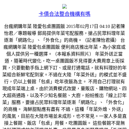
卡債合法整合機構有嗎
台瘋網購年菜 陸愛包桌團圓飯 2015年02月17日 04:10 記者陳
怡君／專題報導 郵局提供年菜宅配服務，搶占民眾料理年菜
逐漸「網路化」、「外食化」的商機。（記者陳怡君攝） 台
瘋網購年菜 陸愛包桌團圓飯 便利商店推出年菜，為小家庭或
個人提供另一種選擇。（本報系資料照片） 年菜外送正當
道，隨著時代變化，吃一桌團圓飯不見得要大費周章上街採
買，只要動動手指上網下訂、或是打通電話，就有料理好的年
菜組合新鮮宅配到家。不過在大陸「年菜外送」的模式並不盛
行，仍以上餐館「包桌」吃年夜飯為主。 不用自己打理就有
現成年菜端上桌，由於消費模式改變，量販店、購物網站、四
大超商通路，以及不少知名餐館、大廚，紛紛推出「線上訂年
菜」服務，要搶占民眾料理年菜逐漸「網路化」、「外食化」
的商機。 海鮮甜點應有盡有 不過，這種「年菜外燴、外送」
的風氣，目前在大陸市場並未成形，也不常見。一家人多是直
接上餐館、飯店「包桌」用餐，吃團圓飯。 這些餐館不是無