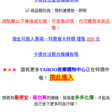
商品類別為：飛利浦燈炮、照明
請點擊以下連接或左圖，可查看詳情，也可購買本商品
喔！
899
按此可進入賣場，特賣會大特價 僅售
元
卡債合法整合機構有嗎
★
★
★
還有更多
YAHOO奇摩購物中心
正在特價中
按此進入
喔！
最便宜
最划算
多多比價
想買到
，
的價格，就是要
，才能為
自己省下更多的血汗錢！