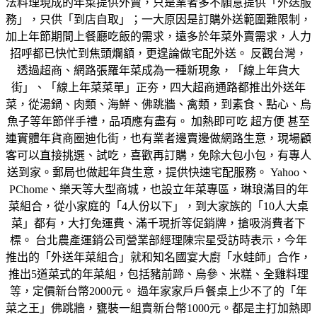
法料理現成的年菜提供外賣，只是業者多不願意提供「外送服
務」，只供「到店自取」；一大原因是訂購外送範圍難限制，
加上年節期間上餐廳吃飯的需求，遠多於年菜外賣需求，人力
招呼都已快忙到焦頭爛額，更遑論做宅配外送。 反觀台灣，
透過超商、網路張羅年菜成為一種新現象，「線上年貨大
街」、「線上年菜菜單」正夯，四大超商通路都推出外送年
菜，從湯鍋、肉類、海鮮、佛跳牆、禽類，到素食、點心、烏
魚子等年節伴手禮，品項應有盡有。 加熱即可吃 超方便 甚至
連實體年貨商圈迪化街，也有業者邊賣邊做網路生意，現場顧
客可以直接挑選、試吃，喜歡再訂購，免除大包小包，有專人
送到家。郵局也做起年貨生意，提供快速宅配服務。 Yahoo、
PChome、樂天等大型商城，也設立年菜專區，琳琅滿目的年
菜組合，從小家庭的「4人份以下」，到大家族的「10人大桌
菜」都有，大打免運費、滿千現折等促銷牌，搶吸消費者下
標。 台北農產運銷公司營業部經理陳宗星受訪時表示，今年
推出的「外送年菜組合」就和知名國宴大廚「水蛙師」合作，
推出5道菜式的年菜組，包括豬前蹄、烏參、米糕、全雞料理
等，定價新台幣2000元。 過年家家戶戶餐桌上少不了的「年
菜之王」佛跳牆，甕裝一組賣新台幣1000元。都是主打加熱即