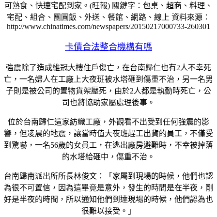
可熟食、快速宅配到家。(旺報) 關鍵字：包桌、超商、料理、
宅配、組合、團圓飯、外送、餐館、網路、線上 資料來源：
http://www.chinatimes.com/newspapers/20150217000733-260301
卡債合法整合機構有嗎
強震除了造成維冠大樓住戶傷亡，在台南歸仁也有2人不幸死
亡，一名婦人在工廠上大夜班被水塔砸到傷重不治，另一名男
子則是被公司的置物貨架壓死，由於2人都是執勤時死亡，公
司也將協助家屬處理後事。
位於台南歸仁這家紡織工廠，外觀看不出受到任何強震的影
響，但凌晨的地震，讓當時值大夜班趕工出貨的員工，不僅受
到驚嚇，一名56歲的女員工，在逃出廠房避難時，不幸被掉落
的水塔給砸中，傷重不治。
台南歸南派出所所長林俊文：「家屬到現場的時候，他們也認
為很不可置信，因為這畢竟是意外，發生的時間是在半夜，剛
好是半夜的時間，所以通知他們到達現場的時候，他們認為也
很難以接受。」